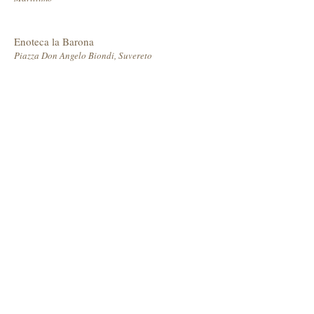
Enoteca la Barona
Piazza Don Angelo Biondi, Suvereto
Enoteca delle Carceri
Via Matteotti 27 Suvereto
Enoteca Dei difficili
Via San Leonardo, 2, Suvereto
Locanda delle stelle
www.locandadellestelle.it / Suvereto
Ristorante La Lanterna
via Abruzzo 3, 57027 San Vincenzo