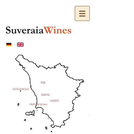
PISA
CASTIGLIONCELLO
BIBBONA
SUVERETO
CAMPIGLIA M.mma